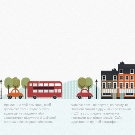
Вшколі - це твій помічник, який
vshkole.com - це портал, на якому ти
допоможе тобі швидко знайти
зможеш знайти підручники і роз'язники
відповідь на завдання або
(ГДЗ) з усіх предметів шкільної
завантажити підручник зі шкільної
програми для різних класів. Сайт
програми без жодних обмежень.
адаптовано під твій смартфон.