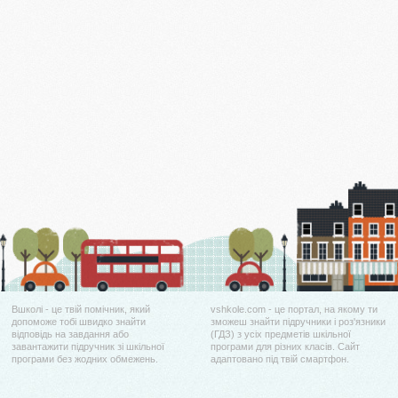
Вшколі - це твій помічник, який
vshkole.com - це портал, на якому ти
допоможе тобі швидко знайти
зможеш знайти підручники і роз'язники
відповідь на завдання або
(ГДЗ) з усіх предметів шкільної
завантажити підручник зі шкільної
програми для різних класів. Сайт
програми без жодних обмежень.
адаптовано під твій смартфон.