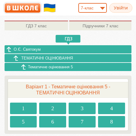
7-клас
ГДЗ
7 клас
Підручники
7 клас
О.Є. Святокум
ТЕМАТИЧНІ ОЦІНЮВАННЯ
Тематичне оцінювання 5
Варіант 1 - Тематичне оцінювання 5 -
ТЕМАТИЧНІ ОЦІНЮВАННЯ
1
2
3
4
5
6
7
8