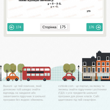
Сторінка
174
176
Вшколі - це твій помічник, який
vshkole.com - це портал, на якому ти
допоможе тобі швидко знайти
зможеш знайти підручники і роз'язники
відповідь на завдання або
(ГДЗ) з усіх предметів шкільної
завантажити підручник зі шкільної
програми для різних класів. Сайт
програми без жодних обмежень.
адаптовано під твій смартфон.