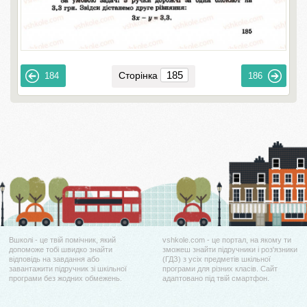
Сторінка
184
186
Вшколі - це твій помічник, який
vshkole.com - це портал, на якому ти
допоможе тобі швидко знайти
зможеш знайти підручники і роз'язники
відповідь на завдання або
(ГДЗ) з усіх предметів шкільної
завантажити підручник зі шкільної
програми для різних класів. Сайт
програми без жодних обмежень.
адаптовано під твій смартфон.