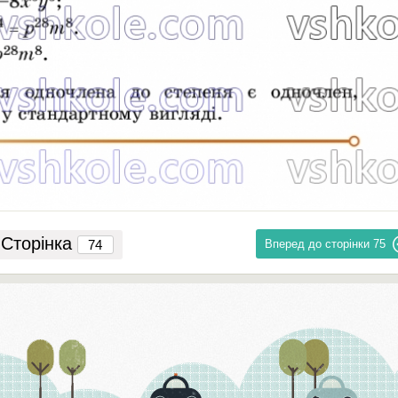
Сторінка
Вперед до сторінки
75