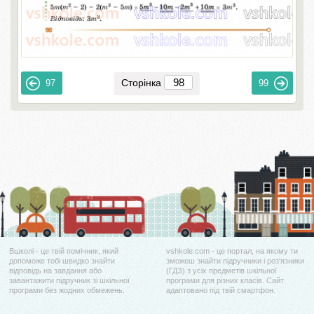
Сторінка
97
99
Вшколі - це твій помічник, який
vshkole.com - це портал, на якому ти
допоможе тобі швидко знайти
зможеш знайти підручники і роз'язники
відповідь на завдання або
(ГДЗ) з усіх предметів шкільної
завантажити підручник зі шкільної
програми для різних класів. Сайт
програми без жодних обмежень.
адаптовано під твій смартфон.