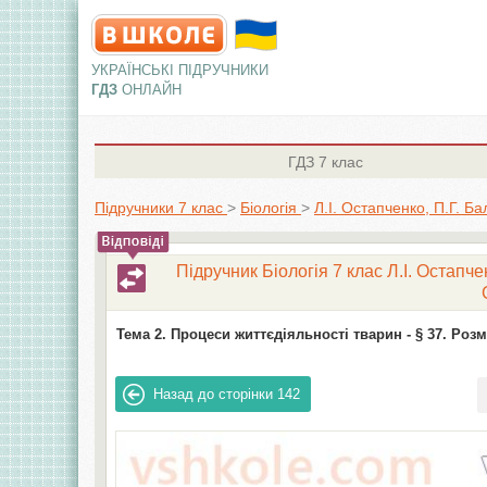
УКРАЇНСЬКІ ПІДРУЧНИКИ
ГДЗ
ОНЛАЙН
ГДЗ
7 клас
Підручники 7 клас
>
Біологія
>
Л.І. Остапченко, П.Г. Б
Підручник Біологія 7 клас Л.І. Остапч
Тема 2. Процеси життєдіяльності тварин -
§ 37. Роз
Назад до сторінки
142