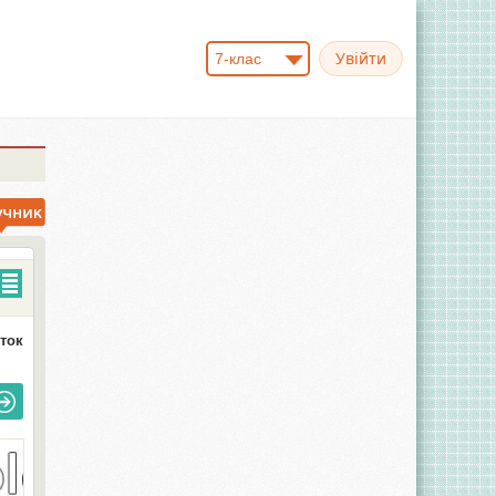
7-клас
иток