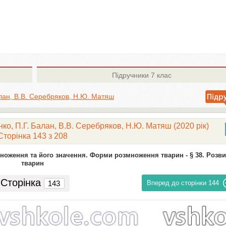
Підручники
7 клас
алан, В.В. Серебряков, Н.Ю. Матяш
енко, П.Г. Балан, В.В. Серебряков, Н.Ю. Матяш (2020 рік)
Сторінка 143 з 208
множення та його значення. Форми розмноження тварин -
§ 38. Розв
тварин
Сторінка
Вперед до сторінки
144