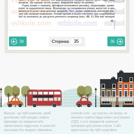
Сторінка
34
36
Вшколі - це твій помічник, який
vshkole.com - це портал, на якому ти
допоможе тобі швидко знайти
зможеш знайти підручники і роз'язники
відповідь на завдання або
(ГДЗ) з усіх предметів шкільної
завантажити підручник зі шкільної
програми для різних класів. Сайт
програми без жодних обмежень.
адаптовано під твій смартфон.