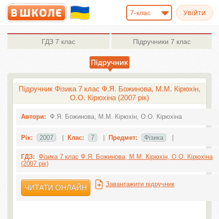
7-клас
ГДЗ
7 клас
Підручники
7 клас
Підручник Фізика 7 клас Ф.Я. Божинова, М.М. Кірюхін,
О.О. Кірюхіна (2007 рік)
Автори:
Ф.Я. Божинова, М.М. Кірюхін, О.О. Кірюхіна
Рік:
2007
|
Клас:
7
|
Предмет:
Фізика
|
ГДЗ:
Фізика 7 клас Ф.Я. Божинова, М.М. Кірюхін, О.О. Кірюхіна
(2007 рік)
Завантажити підручник
ЧИТАТИ ОНЛАЙН