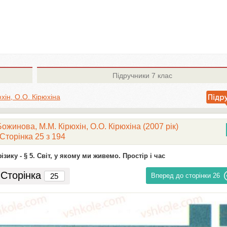
Підручники
7 клас
хін, О.О. Кірюхіна
Божинова, М.М. Кірюхін, О.О. Кірюхіна (2007 рік)
Сторінка 25 з 194
ізику -
§ 5. Світ, у якому ми живемо. Простір і час
Сторінка
Вперед до сторінки
26