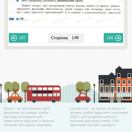
Сторінка
147
149
Вшколі - це твій помічник, який
vshkole.com - це портал, на якому ти
допоможе тобі швидко знайти
зможеш знайти підручники і роз'язники
відповідь на завдання або
(ГДЗ) з усіх предметів шкільної
завантажити підручник зі шкільної
програми для різних класів. Сайт
програми без жодних обмежень.
адаптовано під твій смартфон.