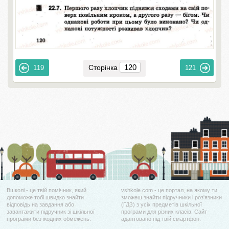
Сторінка
119
121
Вшколі - це твій помічник, який
vshkole.com - це портал, на якому ти
допоможе тобі швидко знайти
зможеш знайти підручники і роз'язники
відповідь на завдання або
(ГДЗ) з усіх предметів шкільної
завантажити підручник зі шкільної
програми для різних класів. Сайт
програми без жодних обмежень.
адаптовано під твій смартфон.