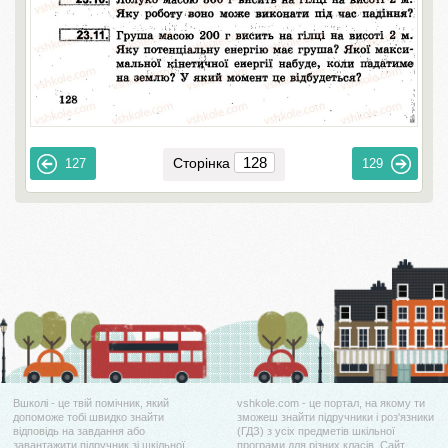
Сторінка
127
129
Вшколі - це твій помічник, який
vshkole.com - це портал, на якому ти
допоможе тобі швидко знайти
зможеш знайти підручники і роз'язники
відповідь на завдання або
(ГДЗ) з усіх предметів шкільної
завантажити підручник зі шкільної
програми для різних класів. Сайт