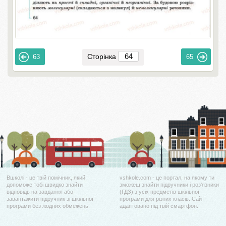
Сторінка
63
65
Вшколі - це твій помічник, який
vshkole.com - це портал, на якому ти
допоможе тобі швидко знайти
зможеш знайти підручники і роз'язники
відповідь на завдання або
(ГДЗ) з усіх предметів шкільної
завантажити підручник зі шкільної
програми для різних класів. Сайт
програми без жодних обмежень.
адаптовано під твій смартфон.