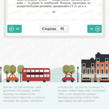
Сторінка
44
46
Вшколі - це твій помічник, який
vshkole.com - це портал, на якому ти
допоможе тобі швидко знайти
зможеш знайти підручники і роз'язники
відповідь на завдання або
(ГДЗ) з усіх предметів шкільної
завантажити підручник зі шкільної
програми для різних класів. Сайт
програми без жодних обмежень.
адаптовано під твій смартфон.