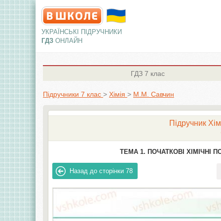
УКРАЇНСЬКІ ПІДРУЧНИКИ
ГДЗ
ОНЛАЙН
ГДЗ
7 клас
Підручники 7 клас
>
Хімія
>
М.М. Савчин
Підручник Хімі
ТЕМА 1. ПОЧАТКОВІ ХІМІЧНІ П
Назад до сторінки
78