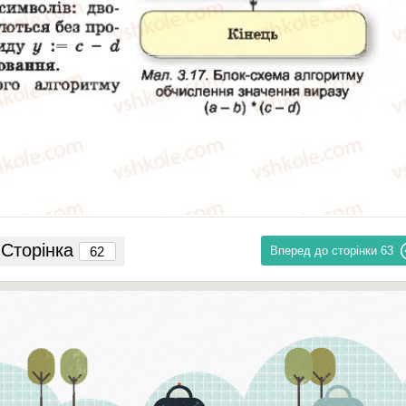
Сторінка
Вперед до сторінки
63