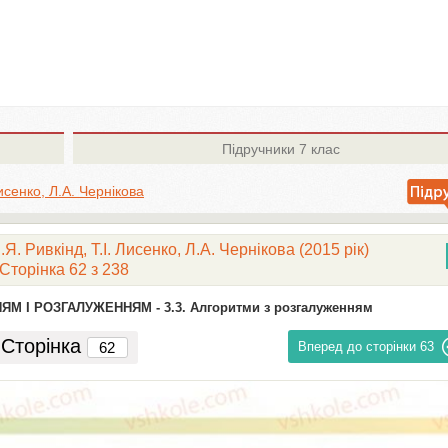
Підручники
7 клас
Лисенко, Л.А. Чернікова
. Ривкінд, Т.І. Лисенко, Л.А. Чернікова (2015 рік)
Сторінка 62 з 238
НЯМ І РОЗГАЛУЖЕННЯМ -
3.3. Алгоритми з розгалуженням
Сторінка
Вперед до сторінки
63