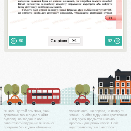
Сторінка
90
92
Вшколі - це твій помічник, який
vshkole.com - це портал, на якому ти
допоможе тобі швидко знайти
зможеш знайти підручники і роз'язники
відповідь на завдання або
(ГДЗ) з усіх предметів шкільної
завантажити підручник зі шкільної
програми для різних класів. Сайт
програми без жодних обмежень.
адаптовано під твій смартфон.