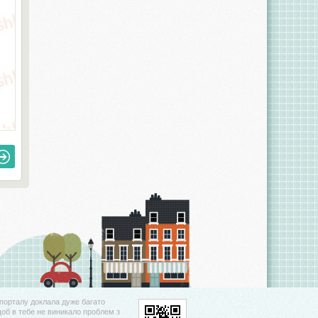
порталу доклала дуже багато
щоб в тебе не виникало проблем з