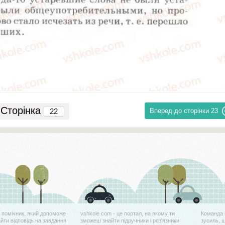
Сторінка
Вперед до сторінки
23
й помічник, який допоможе
vshkole.com - це портал, на якому ти
Команда 
айти відповідь на завдання
зможеш знайти підручники і роз'язники
зусиль, 