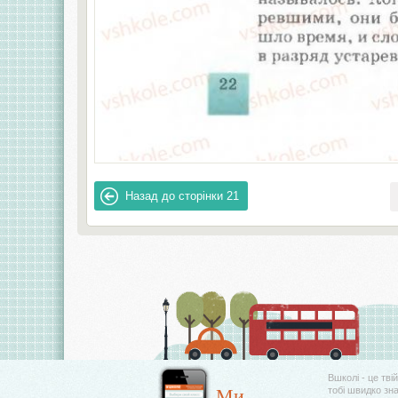
Назад до сторінки
21
Вшколі - це тві
Ми
тобі швидко зн