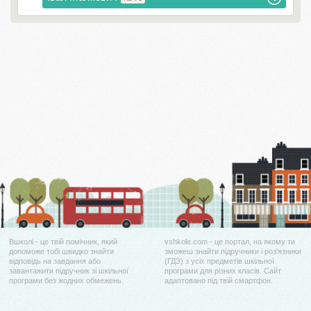
Вшколі - це твій помічник, який
vshkole.com - це портал, на якому ти
допоможе тобі швидко знайти
зможеш знайти підручники і роз'язники
відповідь на завдання або
(ГДЗ) з усіх предметів шкільної
завантажити підручник зі шкільної
програми для різних класів. Сайт
програми без жодних обмежень.
адаптовано під твій смартфон.