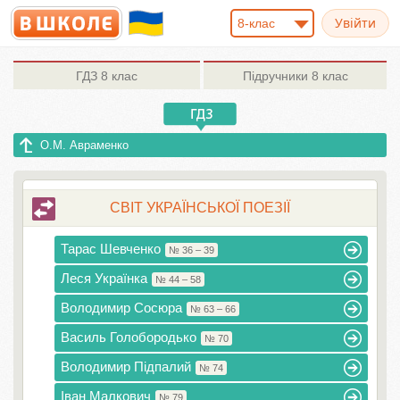
8-клас
ГДЗ
8 клас
Підручники
8 клас
О.М. Авраменко
СВІТ УКРАЇНСЬКОЇ ПОЕЗІЇ
Тарас Шевченко
№ 36 – 39
Леся Українка
№ 44 – 58
Володимир Сосюра
№ 63 – 66
Василь Голобородько
№ 70
Володимир Підпалий
№ 74
Іван Малкович
№ 79