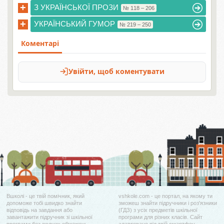
+
З УКРАЇНСЬКОЇ ПРОЗИ
№ 118 – 206
+
УКРАЇНСЬКИЙ ГУМОР
№ 219 – 250
Вшколі - це твій помічник, який
vshkole.com - це портал, на якому ти
допоможе тобі швидко знайти
зможеш знайти підручники і роз'язники
відповідь на завдання або
(ГДЗ) з усіх предметів шкільної
завантажити підручник зі шкільної
програми для різних класів. Сайт