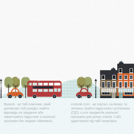
Вшколі - це твій помічник, який
vshkole.com - це портал, на якому ти
допоможе тобі швидко знайти
зможеш знайти підручники і роз'язники
відповідь на завдання або
(ГДЗ) з усіх предметів шкільної
завантажити підручник зі шкільної
програми для різних класів. Сайт
програми без жодних обмежень.
адаптовано під твій смартфон.