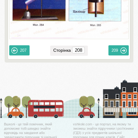
Сторінка
207
209
Вшколі - це твій помічник, який
vshkole.com - це портал, на якому ти
допоможе тобі швидко знайти
зможеш знайти підручники і роз'язники
відповідь на завдання або
(ГДЗ) з усіх предметів шкільної
завантажити підручник зі шкільної
програми для різних класів. Сайт