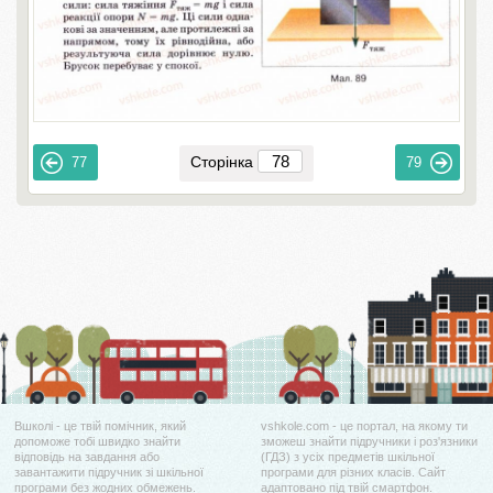
Сторінка
77
79
Вшколі - це твій помічник, який
vshkole.com - це портал, на якому ти
допоможе тобі швидко знайти
зможеш знайти підручники і роз'язники
відповідь на завдання або
(ГДЗ) з усіх предметів шкільної
завантажити підручник зі шкільної
програми для різних класів. Сайт
програми без жодних обмежень.
адаптовано під твій смартфон.