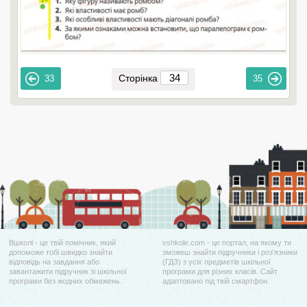
Сторінка
33
35
Вшколі - це твій помічник, який
vshkole.com - це портал, на якому ти
допоможе тобі швидко знайти
зможеш знайти підручники і роз'язники
відповідь на завдання або
(ГДЗ) з усіх предметів шкільної
завантажити підручник зі шкільної
програми для різних класів. Сайт
програми без жодних обмежень.
адаптовано під твій смартфон.