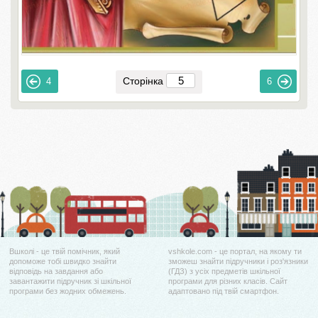
Сторінка
4
6
Вшколі - це твій помічник, який
vshkole.com - це портал, на якому ти
допоможе тобі швидко знайти
зможеш знайти підручники і роз'язники
відповідь на завдання або
(ГДЗ) з усіх предметів шкільної
завантажити підручник зі шкільної
програми для різних класів. Сайт
програми без жодних обмежень.
адаптовано під твій смартфон.