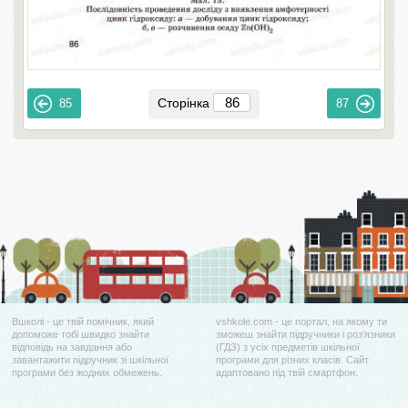
Сторінка
85
87
Вшколі - це твій помічник, який
vshkole.com - це портал, на якому ти
допоможе тобі швидко знайти
зможеш знайти підручники і роз'язники
відповідь на завдання або
(ГДЗ) з усіх предметів шкільної
завантажити підручник зі шкільної
програми для різних класів. Сайт
програми без жодних обмежень.
адаптовано під твій смартфон.