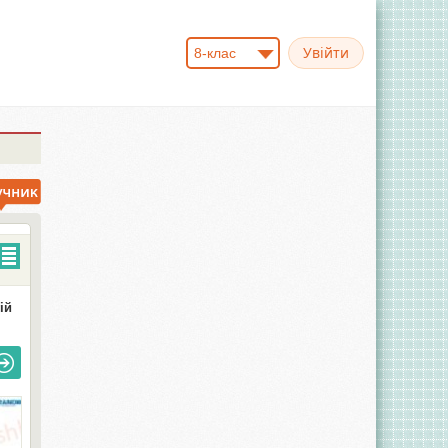
8-клас
ій