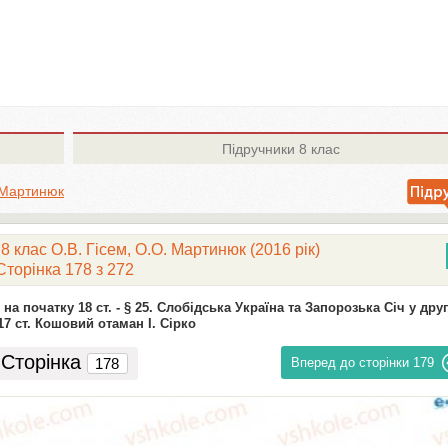
Підручники
8 клас
. Мартинюк
 8 клас О.В. Гісем, О.О. Мартинюк (2016 рік)
Сторінка 178 з 272
на початку 18 ст. -
§ 25. Слобідська Україна та Запорозька Січ у друг
7 ст. Кошовий отаман І. Сірко
Сторінка
Вперед до сторінки
179