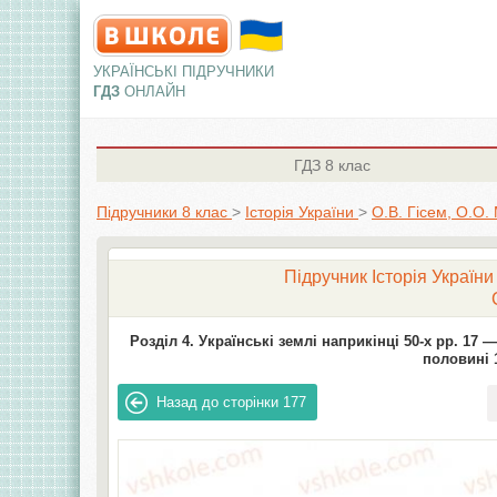
УКРАЇНСЬКІ ПІДРУЧНИКИ
ГДЗ
ОНЛАЙН
ГДЗ
8 клас
Підручники 8 клас
>
Історія України
>
О.В. Гісем, О.О
Підручник Історія України
Розділ 4. Українські землі наприкінці 50-х рр. 17 — 
половині 1
Назад до сторінки
177