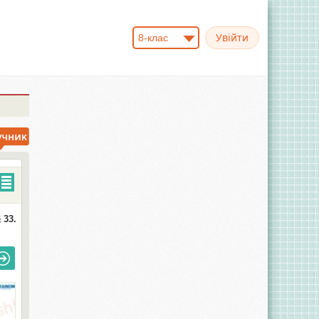
8-клас
 33.