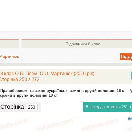
Підручники
8 клас
. Мартинюк
 8 клас О.В. Гісем, О.О. Мартинюк (2016 рік)
Сторінка 250 з 272
. Правобережжя та західноукраїнські землі в другій половині 18 ст. -
§
країни в другій половині 18 ст.
Сторінка
Вперед до сторінки
251