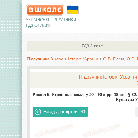
УКРАЇНСЬКІ ПІДРУЧНИКИ
ГДЗ
ОНЛАЙН
ГДЗ
8 клас
Підручники 8 клас
>
Історія України
>
О.В. Гісем, О.О
Підручник Історія України
Розділ 5. Українські землі у 20—90-х рр. 18 ст. -
§ 32
Культура У
Назад до сторінки
249