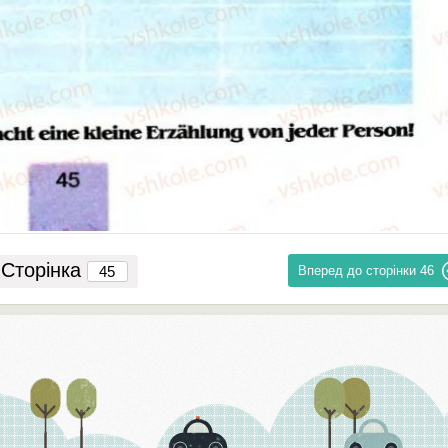
Сторінка
Вперед до сторінки
46