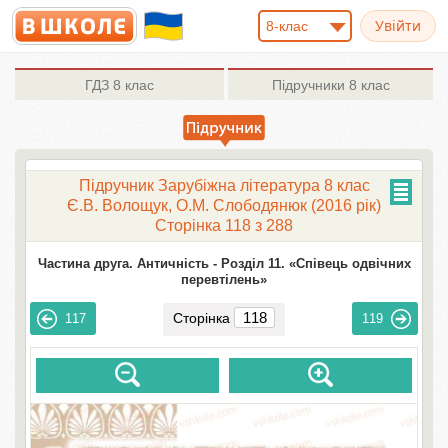
8-клас
ГДЗ
8 клас
Підручники
8 клас
Підручник Зарубіжна література 8 клас
Є.В. Волощук, О.М. Слободянюк (2016 рік)
Сторінка 118 з 288
Частина друга. Античність -
Розділ 11. «Співець одвічних
перевтілень»
Сторінка
117
119