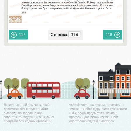
Сторінка
117
119
Вшколі - це твій помічник, який
vshkole.com - це портал, на якому ти
допоможе тобі швидко знайти
зможеш знайти підручники і роз'язники
відповідь на завдання або
(ГДЗ) з усіх предметів шкільної
завантажити підручник зі шкільної
програми для різних класів. Сайт
програми без жодних обмежень.
адаптовано під твій смартфон.