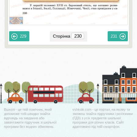
Сторінка
229
231
Вшколі - це твій помічник, який
vshkole.com - це портал, на якому ти
допоможе тобі швидко знайти
зможеш знайти підручники і роз'язники
відповідь на завдання або
(ГДЗ) з усіх предметів шкільної
завантажити підручник зі шкільної
програми для різних класів. Сайт
програми без жодних обмежень.
адаптовано під твій смартфон.