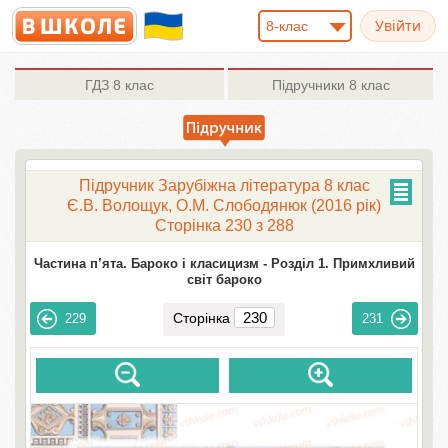
8-клас
ГДЗ
8 клас
Підручники
8 клас
Підручник Зарубіжна література 8 клас
Є.В. Волощук, О.М. Слободянюк (2016 рік)
Сторінка 230 з 288
Частина п’ята. Бароко і класицизм -
Розділ 1. Примхливий
світ бароко
Сторінка
229
231