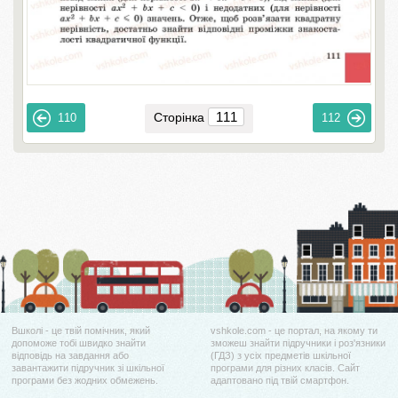
Сторінка
110
112
Вшколі - це твій помічник, який
vshkole.com - це портал, на якому ти
допоможе тобі швидко знайти
зможеш знайти підручники і роз'язники
відповідь на завдання або
(ГДЗ) з усіх предметів шкільної
завантажити підручник зі шкільної
програми для різних класів. Сайт
програми без жодних обмежень.
адаптовано під твій смартфон.