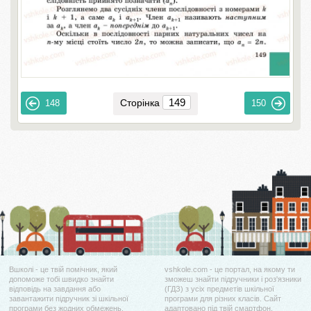
Сторінка
148
150
Вшколі - це твій помічник, який
vshkole.com - це портал, на якому ти
допоможе тобі швидко знайти
зможеш знайти підручники і роз'язники
відповідь на завдання або
(ГДЗ) з усіх предметів шкільної
завантажити підручник зі шкільної
програми для різних класів. Сайт
програми без жодних обмежень.
адаптовано під твій смартфон.