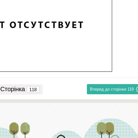
Сторінка
Вперед до сторінки
119