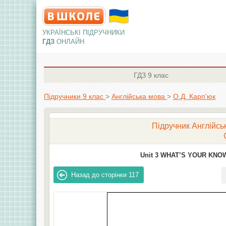
УКРАЇНСЬКІ ПІДРУЧНИКИ
ГДЗ
ОНЛАЙН
ГДЗ
9 клас
Підручники 9 клас
>
Англiйська мова
>
О.Д. Карп'юк
Підручник Англійськ
Unit 3 WHAT’S YOUR KNO
Назад до сторінки
117