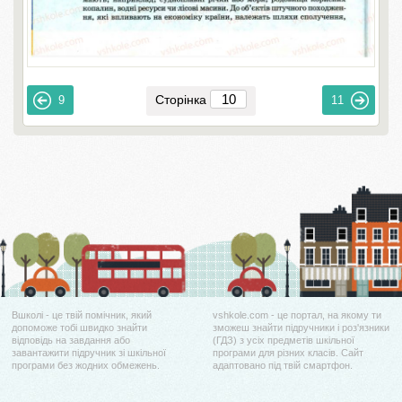
Сторінка
9
11
Вшколі - це твій помічник, який
vshkole.com - це портал, на якому ти
допоможе тобі швидко знайти
зможеш знайти підручники і роз'язники
відповідь на завдання або
(ГДЗ) з усіх предметів шкільної
завантажити підручник зі шкільної
програми для різних класів. Сайт
програми без жодних обмежень.
адаптовано під твій смартфон.