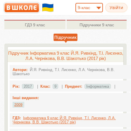
9-клас
ГДЗ
9 клас
Підручники
9 клас
Підручник Інформатика 9 клас Й.Я. Ривкінд, Т.І. Лисенко,
Л.А. Чернікова, В.В. Шакотько (2017 рік)
Автори:
Й.Я. Ривкінд, Т.І. Лисенко, Л.А. Чернікова, В.В.
Шакотько
Рік:
2017
|
Клас:
9
|
Предмет:
Інформатика
|
Інші видання:
2009
ГДЗ:
Інформатика 9 клас Й.Я. Ривкінд, Т.І. Лисенко, Л.А.
Чернікова, В.В. Шакотько (2017 рік)