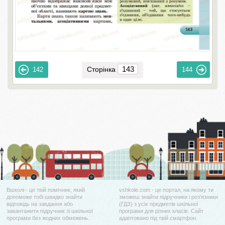
Сторінка
142
144
Вшколі - це твій помічник, який
vshkole.com - це портал, на якому ти
допоможе тобі швидко знайти
зможеш знайти підручники і роз'язники
відповідь на завдання або
(ГДЗ) з усіх предметів шкільної
завантажити підручник зі шкільної
програми для різних класів. Сайт
програми без жодних обмежень.
адаптовано під твій смартфон.