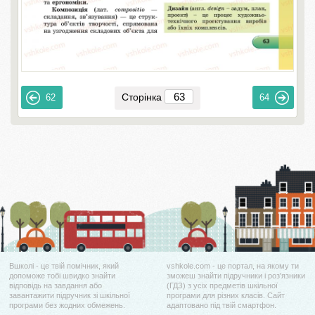
Сторінка
62
64
Вшколі - це твій помічник, який
vshkole.com - це портал, на якому ти
допоможе тобі швидко знайти
зможеш знайти підручники і роз'язники
відповідь на завдання або
(ГДЗ) з усіх предметів шкільної
завантажити підручник зі шкільної
програми для різних класів. Сайт
програми без жодних обмежень.
адаптовано під твій смартфон.