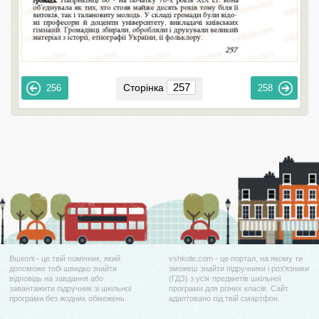
Сторінка
256
258
Вшколі - це твій помічник, який
vshkole.com - це портал, на якому ти
допоможе тобі швидко знайти
зможеш знайти підручники і роз'язники
відповідь на завдання або
(ГДЗ) з усіх предметів шкільної
завантажити підручник зі шкільної
програми для різних класів. Сайт
програми без жодних обмежень.
адаптовано під твій смартфон.