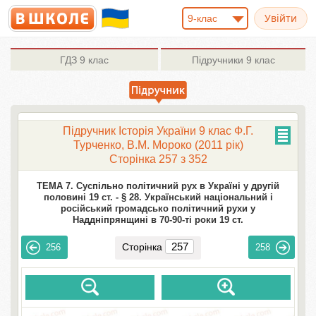
9-клас
ГДЗ
9 клас
Підручники
9 клас
Підручник Історія України 9 клас Ф.Г.
Турченко, В.М. Мороко (2011 рік)
Сторінка 257 з 352
ТЕМА 7. Суспільно політичний рух в Україні у другій
половині 19 ст. -
§ 28. Український національний і
російський громадсько політичний рухи у
Наддніпрянщині в 70-90-ті роки 19 ст.
Сторінка
256
258