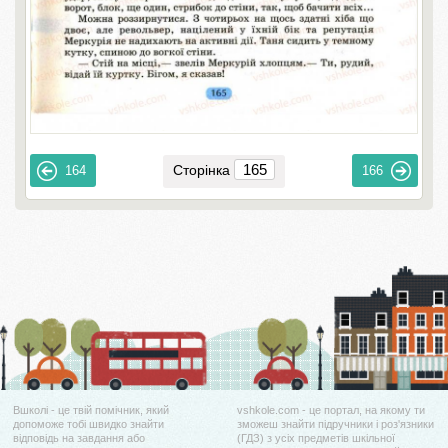
Сторінка
164
166
Вшколі - це твій помічник, який
vshkole.com - це портал, на якому ти
допоможе тобі швидко знайти
зможеш знайти підручники і роз'язники
відповідь на завдання або
(ГДЗ) з усіх предметів шкільної