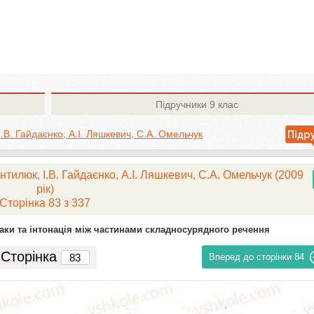
Підручники
9 клас
І.В. Гайдаєнко, А.І. Ляшкевич, С.А. Омельчук
нтилюк, І.В. Гайдаєнко, А.І. Ляшкевич, С.А. Омельчук (2009
рік)
Сторінка 83 з 337
знаки та інтонація між частинами складносурядного речення
Сторінка
Вперед до сторінки
84