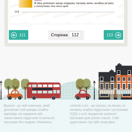
Сторінка
111
113
Вшколі - це твій помічник, який
vshkole.com - це портал, на якому ти
допоможе тобі швидко знайти
зможеш знайти підручники і роз'язники
відповідь на завдання або
(ГДЗ) з усіх предметів шкільної
завантажити підручник зі шкільної
програми для різних класів. Сайт
програми без жодних обмежень.
адаптовано під твій смартфон.