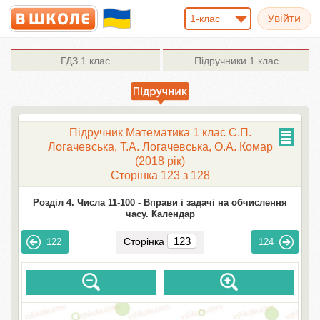
1-клас
ГДЗ
1 клас
Підручники
1 клас
Підручник Математика 1 клас С.П.
Логачевська, Т.А. Логачевська, О.А. Комар
(2018 рік)
Сторінка 123 з 128
Розділ 4. Числа 11-100 -
Вправи і задачі на обчислення
часу. Календар
Сторінка
122
124