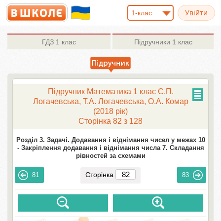
1-клас
ГДЗ
1 клас
Підручники
1 клас
Підручник Математика 1 клас С.П.
Логачевська, Т.А. Логачевська, О.А. Комар
(2018 рік)
Сторінка 82 з 128
Розділ 3. Задачі. Додавання і віднімання чисел у межах 10
-
Закріплення додавання і віднімання числа 7. Складання
рівностей за схемами
Сторінка
81
83