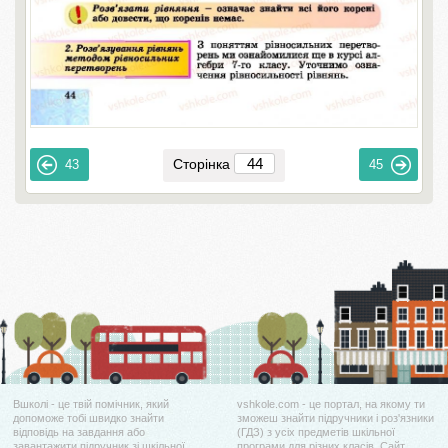
Сторінка
43
45
Вшколі - це твій помічник, який
vshkole.com - це портал, на якому ти
допоможе тобі швидко знайти
зможеш знайти підручники і роз'язники
відповідь на завдання або
(ГДЗ) з усіх предметів шкільної
завантажити підручник зі шкільної
програми для різних класів. Сайт