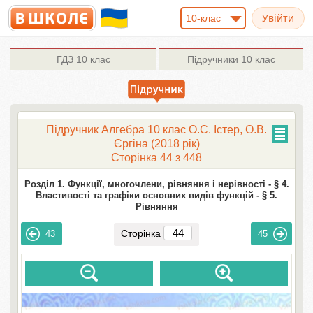
10-клас
ГДЗ
10 клас
Підручники
10 клас
Підручник Алгебра 10 клас О.С. Істер, О.В.
Єргіна (2018 рік)
Сторінка 44 з 448
Розділ 1. Функції, многочлени, рівняння і нерівності -
§ 4.
Властивості та графіки основних видів функцій -
§ 5.
Рівняння
Сторінка
43
45