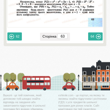
Сторінка
62
64
Вшколі - це твій помічник, який
vshkole.com - це портал, на якому ти
допоможе тобі швидко знайти
зможеш знайти підручники і роз'язники
відповідь на завдання або
(ГДЗ) з усіх предметів шкільної
завантажити підручник зі шкільної
програми для різних класів. Сайт
програми без жодних обмежень.
адаптовано під твій смартфон.