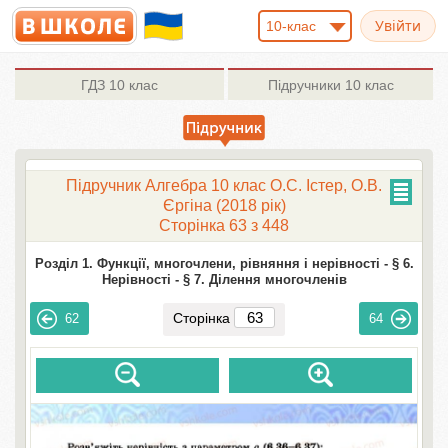
10-клас
ГДЗ
10 клас
Підручники
10 клас
Підручник Алгебра 10 клас О.С. Істер, О.В.
Єргіна (2018 рік)
Сторінка 63 з 448
Розділ 1. Функції, многочлени, рівняння і нерівності -
§ 6.
Нерівності -
§ 7. Ділення многочленів
Сторінка
62
64