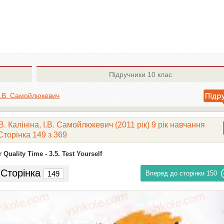
Підручники
10 клас
 І.В. Самойлюкевич
. Калініна, І.В. Самойлюкевич (2011 рік) 9 рік навчання
Сторінка 149 з 369
 Quality Time -
3.5. Test Yourself
Сторінка
Вперед до сторінки
150