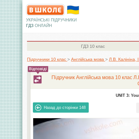
УКРАЇНСЬКІ ПІДРУЧНИКИ
ГДЗ
ОНЛАЙН
ГДЗ
10 клас
Підручники 10 клас
>
Англiйська мова
>
Л.В. Калініна,
Підручник Англійська мова 10 клас Л.В
UNIT 3: Your
Назад до сторінки
148