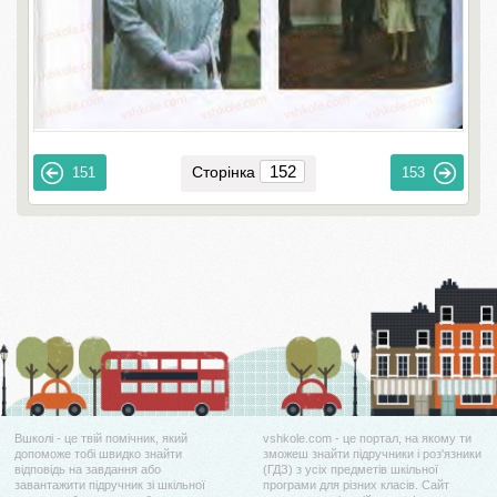
Сторінка
151
153
Вшколі - це твій помічник, який
vshkole.com - це портал, на якому ти
допоможе тобі швидко знайти
зможеш знайти підручники і роз'язники
відповідь на завдання або
(ГДЗ) з усіх предметів шкільної
завантажити підручник зі шкільної
програми для різних класів. Сайт