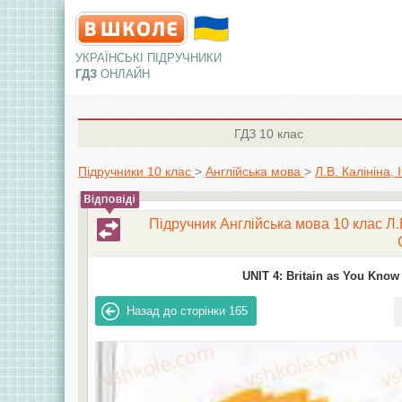
УКРАЇНСЬКІ ПІДРУЧНИКИ
ГДЗ
ОНЛАЙН
ГДЗ
10 клас
Підручники 10 клас
>
Англiйська мова
>
Л.В. Калініна,
Підручник Англійська мова 10 клас Л.В
UNIT 4: Britain as You Know I
Назад до сторінки
165