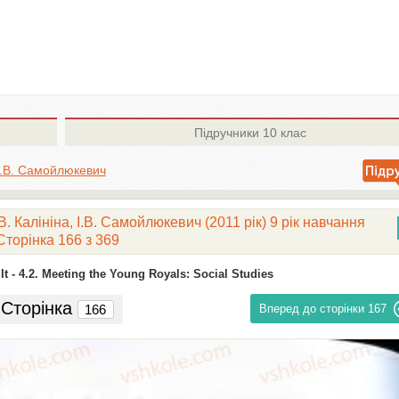
Підручники
10 клас
 І.В. Самойлюкевич
. Калініна, І.В. Самойлюкевич (2011 рік) 9 рік навчання
Сторінка 166 з 369
t -
4.2. Meeting the Young Royals: Social Studies
Сторінка
Вперед до сторінки
167